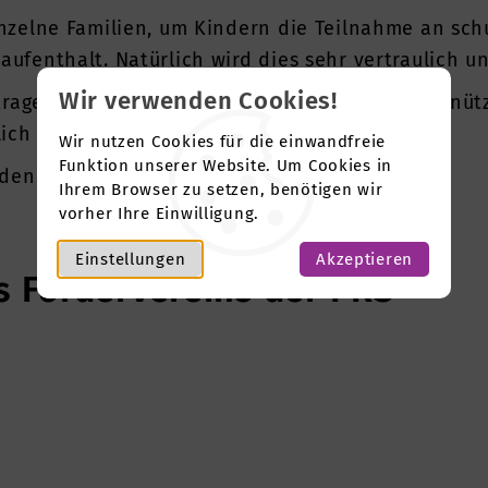
nzelne Familien, um Kindern die Teilnahme an schu
ufenthalt. Natürlich wird dies sehr vertraulich u
Wir verwenden Cookies!
getragener Verein und vom Finanzamt als gemeinnü
ich absetzbar.
Wir nutzen Cookies für die einwandfreie
Funktion unserer Website. Um Cookies in
den Beitrag, jede Spende und jeden Beitritt.
Ihrem Browser zu setzen, benötigen wir
vorher Ihre Einwilligung.
Einstellungen
Akzeptieren
s Fördervereins der PRS